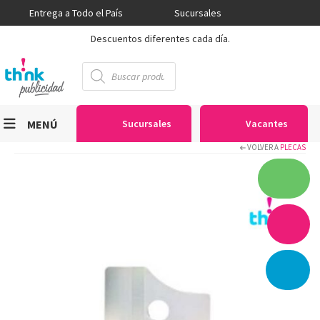
Entrega a Todo el País
Sucursales
Descuentos diferentes cada día.
Búsqueda
de
productos
MENÚ
Sucursales
Vacantes
VOLVER A
PLECAS
Viniles
Sublimación
Serigrafía
Gran Formato
Textiles
Equipos
Seguridad