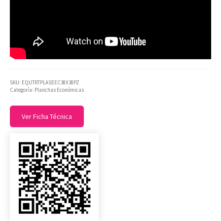
SKU:
EQUTRTPLASEEC38X38PZ
Categoría:
Planchas Económicas
Ver Ficha Técnica