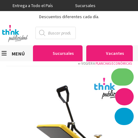
Entrega a Todo el País
Sucursales
Descuentos diferentes cada día.
Búsqueda
de
productos
MENÚ
Sucursales
Vacantes
VOLVER A
PLANCHAS ECONÓMICAS
Viniles
Sublimación
Serigrafía
Gran Formato
Textiles
Equipos
Seguridad