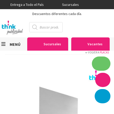
Entrega a Todo el País
Sucursales
Descuentos diferentes cada día.
Búsqueda
de
productos
MENÚ
Sucursales
Vacantes
VOLVER A
PLACAS
Viniles
Sublimación
Serigrafía
Gran Formato
Textiles
Equipos
Seguridad