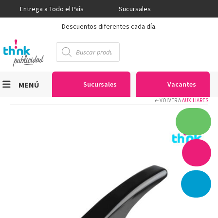
Entrega a Todo el País
Sucursales
Descuentos diferentes cada día.
Búsqueda
de
productos
MENÚ
Sucursales
Vacantes
VOLVER A
AUXILIARES
Viniles
Sublimación
Serigrafía
Gran Formato
Textiles
Equipos
Seguridad