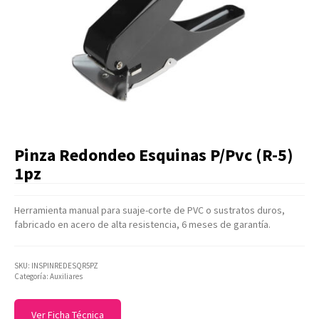
Artículos Varios
Catálogos
Facturación
Listas de Precios
Pinza Redondeo Esquinas P/Pvc (R-5)
1pz
Herramienta manual para suaje-corte de PVC o sustratos duros,
fabricado en acero de alta resistencia, 6 meses de garantía.
SKU:
INSPINREDESQR5PZ
Categoría:
Auxiliares
Ver Ficha Técnica