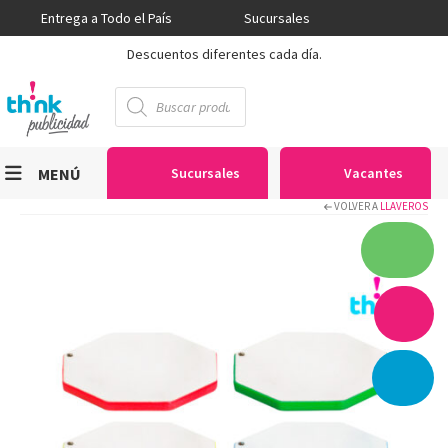
Entrega a Todo el País
Sucursales
Descuentos diferentes cada día.
Búsqueda
de
productos
MENÚ
Sucursales
Vacantes
VOLVER A
LLAVEROS
Viniles
Sublimación
Serigrafía
Gran Formato
Textiles
Equipos
Seguridad