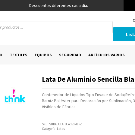
Descuentos diferentes cada día.
C
List
O
TEXTILES
EQUIPOS
SEGURIDAD
ARTÍCULOS VARIOS
Lata De Aluminio Sencilla Bl
Contenedor de Líquidos Tipo Envase de Soda/Refre
Barniz Poliéster para Decoración por Sublimación, 
Visibles de Fábrica
SKU:
SUBALULATBLA350MLPZ
Categoría:
Latas