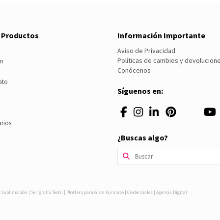
e Productos
Información Importante
Aviso de Privacidad
Políticas de cambios y devolucion
ón
Conócenos
ato
Síguenos en:
arios
¿Buscas algo?
Buscar
por:
Sublimación | Serigrafía Textil | Plotters para Gran Formato | Credenciales | Agencia Digital