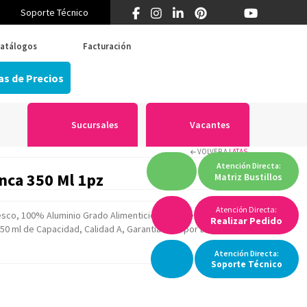
Soporte Técnico
¿Primera vez en Think? 55 5519 5346
atálogos
Facturación
as de Precios
Sucursales
Vacantes
VOLVER A
LATAS
Atención
Directa:
anca 350 Ml 1pz
Matriz
Bustillos
Atención Directa:
sco, 100% Aluminio Grado Alimenticio, Recubierto con
Realizar Pedido
350 ml de Capacidad, Calidad A, Garantía Sólo por Daños
Atención
Directa:
Soporte
Técnico