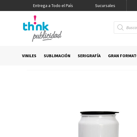
Entrega a Todo el País
Promo Think
Sucursales
Búsqueda
de
productos
VINILES
SUBLIMACIÓN
SERIGRAFÍA
GRAN FORMAT