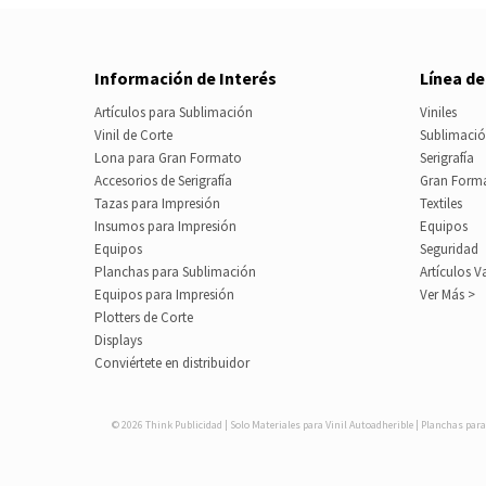
Información de Interés
Línea d
Artículos para Sublimación
Viniles
Vinil de Corte
Sublimaci
Lona para Gran Formato
Serigrafía
Accesorios de Serigrafía
Gran Form
Tazas para Impresión
Textiles
Insumos para Impresión
Equipos
Equipos
Seguridad
Planchas para Sublimación
Artículos V
Equipos para Impresión
Ver Más >
Plotters de Corte
Displays
Conviértete en distribuidor
© 2026 Think Publicidad | Solo Materiales para Vinil Autoadherible | Planchas para 