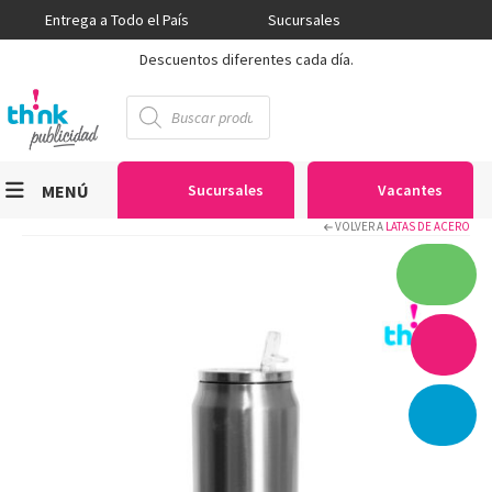
Entrega a Todo el País
Sucursales
Descuentos diferentes cada día.
Búsqueda
de
productos
MENÚ
Sucursales
Vacantes
VOLVER A
LATAS DE ACERO
Viniles
Sublimación
Serigrafía
Gran Formato
Textiles
Equipos
Seguridad