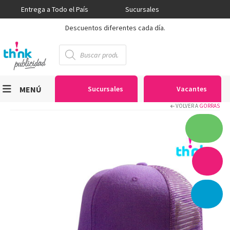
Entrega a Todo el País
Sucursales
Descuentos diferentes cada día.
Búsqueda
de
productos
MENÚ
Sucursales
Vacantes
VOLVER A
GORRAS
Viniles
Sublimación
Serigrafía
Gran Formato
Textiles
Equipos
Seguridad