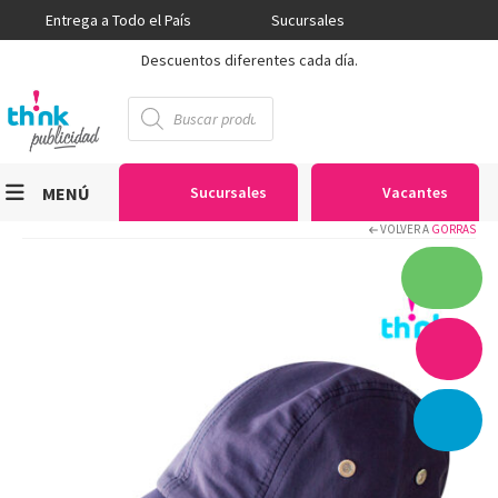
Entrega a Todo el País
Sucursales
Descuentos diferentes cada día.
Búsqueda
de
productos
MENÚ
Sucursales
Vacantes
VOLVER A
GORRAS
Viniles
Sublimación
Serigrafía
Gran Formato
Textiles
Equipos
Seguridad