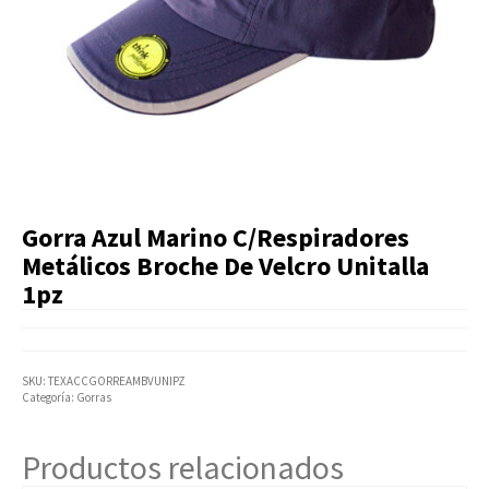
Artículos Varios
Catálogos
Facturación
Listas de Precios
Gorra Azul Marino C/Respiradores
Metálicos Broche De Velcro Unitalla
1pz
SKU:
TEXACCGORREAMBVUNIPZ
Categoría:
Gorras
Productos relacionados