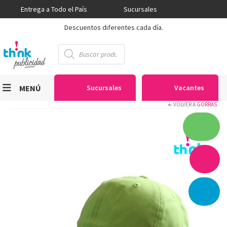
Entrega a Todo el País
Sucursales
Descuentos diferentes cada día.
Búsqueda
de
productos
MENÚ
Sucursales
Vacantes
VOLVER A
GORRAS
Viniles
Sublimación
Serigrafía
Gran Formato
Textiles
Equipos
Seguridad