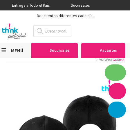
Entrega a Todo el País
Sucursales
Descuentos diferentes cada día.
Búsqueda
de
productos
MENÚ
Sucursales
Vacantes
VOLVER A
GORRAS
Viniles
Sublimación
Serigrafía
Gran Formato
Textiles
Equipos
Seguridad