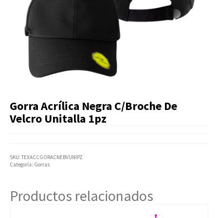
Artículos Varios
Catálogos
Facturación
Listas de Precios
Gorra Acrílica Negra C/Broche De
Velcro Unitalla 1pz
SKU:
TEXACCGORACNEBVUNIPZ
Categoría:
Gorras
Productos relacionados