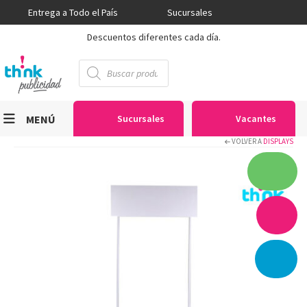
Entrega a Todo el País
Sucursales
Descuentos diferentes cada día.
Búsqueda
de
productos
MENÚ
Sucursales
Vacantes
VOLVER A
DISPLAYS
Viniles
Sublimación
Serigrafía
Gran Formato
Textiles
Equipos
Seguridad