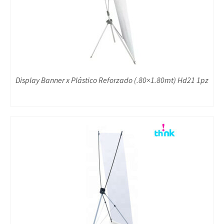
Display Banner x Plástico Reforzado (.80×1.80mt) Hd21 1pz