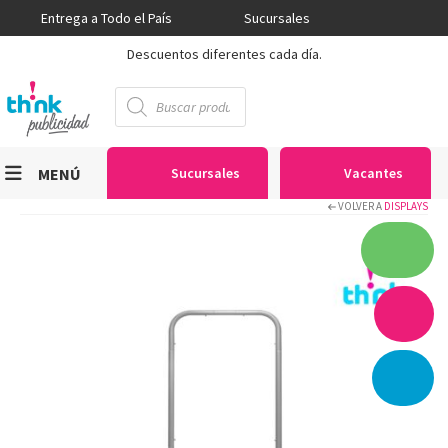
Entrega a Todo el País
Sucursales
Descuentos diferentes cada día.
Búsqueda
de
productos
MENÚ
Sucursales
Vacantes
VOLVER A
DISPLAYS
Viniles
Sublimación
Serigrafía
Gran Formato
Textiles
Equipos
Seguridad