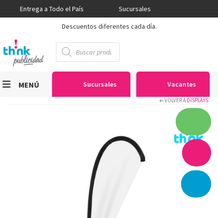
Entrega a Todo el País
Sucursales
Descuentos diferentes cada día.
Búsqueda
de
productos
MENÚ
Sucursales
Vacantes
VOLVER A
DISPLAYS
Viniles
Sublimación
Serigrafía
Gran Formato
Textiles
Equipos
Seguridad