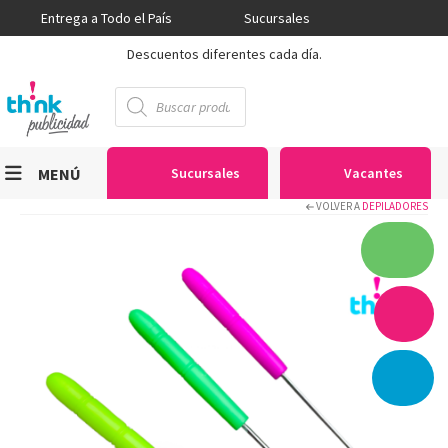
Entrega a Todo el País
Sucursales
Descuentos diferentes cada día.
Búsqueda
de
productos
MENÚ
Sucursales
Vacantes
VOLVER A
DEPILADORES
Viniles
Sublimación
Serigrafía
Gran Formato
Textiles
Equipos
Seguridad