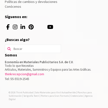
Políticas de cambios y devoluciones
Conócenos
Síguenos en:
¿Buscas algo?
Buscar
por:
Somos
Economía en Materiales Publicitarios S.A. de C.V.
Todo lo que Necesitas
Artículos, Materiales, Suministros y Equipos para las Artes Gráficas.
thinkrecepcion@gmail.com
Tel: 55-5519-2545
© 2026 Think Publicidad | Solo Materiales para Vinil Autoadherible | Planchas para
Sublimación | Serigrafía Textil | Plotters para Gran Formato | Credenciales | Agencia
Digital