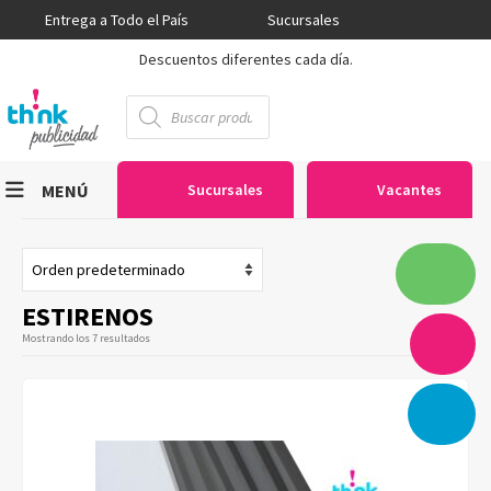
Entrega a Todo el País
Sucursales
Descuentos diferentes cada día.
Búsqueda
de
productos
MENÚ
Sucursales
Vacantes
Viniles
Sublimación
ESTIRENOS
Serigrafía
Mostrando los 7 resultados
Gran Formato
Textiles
Equipos
Seguridad